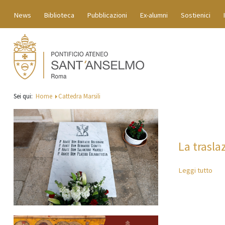
News
Biblioteca
Pubblicazioni
Ex-alumni
Sostienici
Sei qui:
Home
Cattedra Marsili
La trasla
Leggi tutto