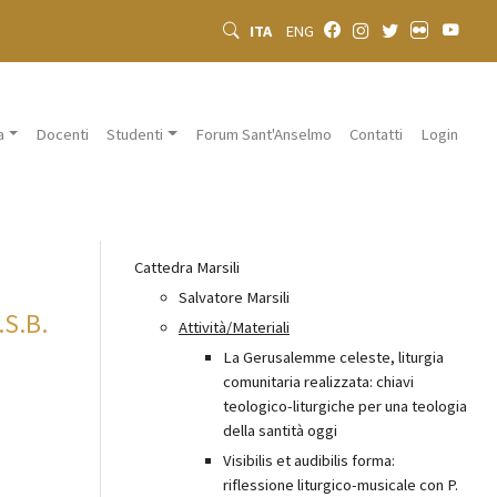
ITA
ENG
a
Docenti
Studenti
Forum Sant'Anselmo
Contatti
Login
Cattedra Marsili
Salvatore Marsili
.S.B.
Attività/Materiali
La Gerusalemme celeste, liturgia
comunitaria realizzata: chiavi
teologico-liturgiche per una teologia
della santità oggi
Visibilis et audibilis forma:
riflessione liturgico-musicale con P.