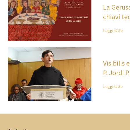
La Gerusa
chiavi te
Leggi tutto
Visibilis
P. Jordi 
Leggi tutto