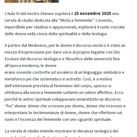
L'
Aula III
del nostro
Ateneo
ospiterà il
25 novembre 2025
una
serata di studio dedicata alla "
Mistica femminile
". L'evento,
imperdibile per studiosi e appassionati, esplorerà il ruolo cruciale
delle donne nella storia della spiritualità e della teologia.
A
partire dal Medioevo, per le donne il discorso mistico è stato un
mezzo d’espressione per dare voce al proprio legame con Dio.
Escluse dal discorso teologico e filosofico delle università fino
all’epoca moderna, le donne
erano sovente costrette ad avvalersi di un linguaggio simbolico e
metaforico più che sistematico e astratto. Così, e a motivo
dell’attenzione prestata al fenomeno del corpo, spesso si
attribuiva alla mistica femminile soltanto un valore affettivo. Ecco
perché le autrici spirituali sviluppavano innanzitutto un discorso
“fra” donne: donne che scrivono per donne, donne che ricevono e
interpretano le testimonianze di donne, donne che riflettono sul
ruolo e l’essenza del femminile con uno sguardo spirituale.
La serata di studio intende mostrare la rilevanza teologica dei