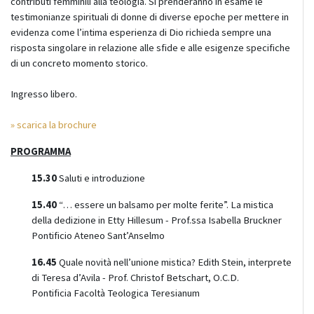
contributi femminili alla teologia. Si prenderanno in esame le
testimonianze spirituali di donne di diverse epoche per mettere in
evidenza come l’intima esperienza di Dio richieda sempre una
risposta singolare in relazione alle sfide e alle esigenze specifiche
di un concreto momento storico.
Ingresso libero.
» scarica la brochure
PROGRAMMA
15.30
Saluti e introduzione
15.40
“… essere un balsamo per molte ferite”. La mistica
della dedizione in Etty Hillesum - Prof.ssa Isabella Bruckner
Pontificio Ateneo Sant’Anselmo
16.45
Quale novità nell’unione mistica? Edith Stein, interprete
di Teresa d’Avila - Prof. Christof Betschart, O.C.D.
Pontificia Facoltà Teologica Teresianum