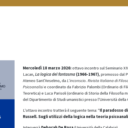
Mercoledì 18 marzo 2026:
ottavo incontro sul Seminario XIV
Lacan,
La logica del fantasma
(1966-1967)
, promosso dal P
Ateneo Sant’Anselmo, da
L’inconscio. Rivista Italiana di Filos
Psicoanalisi
e coordinato da Fabrizio Palombi (Ordinario di Fi
Teoretica) e Luca Parisoli (ordinario di Storia della Filosofia 
del Dipartimento di Studi umanistici presso l’Università della 
L'ottavo incontro tratterà il seguente tema: "
Il paradosso di
Russell. Sugli utilizzi della logica nella teoria psicoanal
Interverrà
Deborah De Rosa
(Università della Calabria).