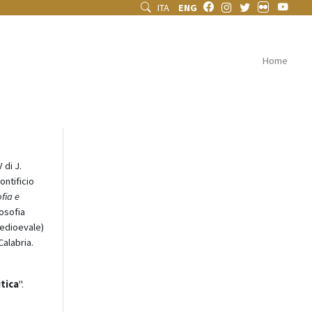
ITA
ENG
Home
 di J.
ontificio
ofia e
losofia
medioevale)
Calabria.
itica
".