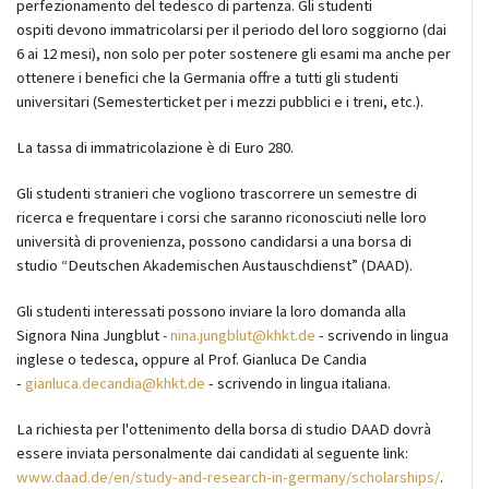
perfezionamento del tedesco di partenza. Gli studenti
ospiti devono immatricolarsi per il periodo del loro soggiorno (dai
6 ai 12 mesi), non solo per poter sostenere gli esami ma anche per
ottenere i benefici che la Germania offre a tutti gli studenti
universitari (Semesterticket per i mezzi pubblici e i treni, etc.).
La tassa di immatricolazione è di Euro 280.
Gli studenti stranieri che vogliono trascorrere un semestre di
ricerca e frequentare i corsi che saranno riconosciuti nelle loro
università di provenienza, possono candidarsi a una borsa di
studio “Deutschen Akademischen Austauschdienst” (DAAD).
Gli studenti interessati possono inviare la loro domanda alla
Signora Nina Jungblut
-
nina.jungblut@khkt.de
- scrivendo in lingua
inglese o tedesca, oppure al Prof. Gianluca De Candia
-
gianluca.decandia@khkt.de
- scrivendo in lingua italiana.
La richiesta per l'ottenimento della borsa di studio DAAD dovrà
essere inviata personalmente dai candidati al seguente link:
www.daad.de/en/study-and-research-in-germany/scholarships/
.