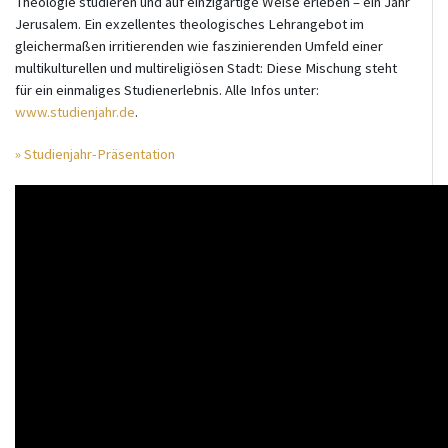
Theologie studieren und auf einzigartige Weise erleben – ein Jahr
Jerusalem. Ein exzellentes theologisches Lehrangebot im
gleichermaßen irritierenden wie faszinierenden Umfeld einer
multikulturellen und multireligiösen Stadt: Diese Mischung steht
für ein einmaliges Studienerlebnis. Alle Infos unter:
www.studienjahr.de
.
» Studienjahr-Präsentation