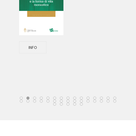
s
 De
INFO