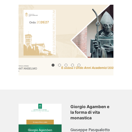
ORDO 26-27
20260615 MasterI II Liv
2024.01.24 Tutorato
SAns SBernardo2026 1920x1080
20270123 Convegno Crispino 
 e
Giorgio Agamben e
ttive
la forma di vita
un
monastica
ario
Giuseppe Pasqualotto