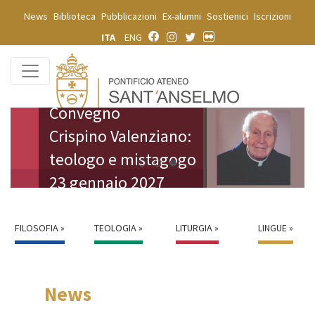
News
Biblioteca
Pubblicazioni
Ex-alumni
Sostienici
Iscrizioni
ITA
ENG
Convegno
Crispino Valenziano:
teologo e mistagogo
2025 26 Ordo26 27
San Bernardo
20270123 Valenziano
23 gennaio 2027
FILOSOFIA »
TEOLOGIA »
LITURGIA »
LINGUE »
News