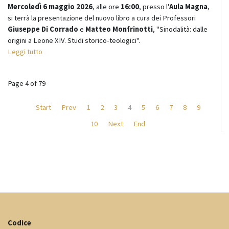
Mercoledì 6 maggio 2026
, alle ore
16:00
, presso l'
Aula Magna
,
si terrà la presentazione del nuovo libro a cura dei Professori
Giuseppe Di Corrado
e
Matteo Monfrinotti
, "Sinodalità: dalle
origini a Leone XIV. Studi storico-teologici".
Leggi tutto
Page 4 of 79
Start
Prev
1
2
3
4
5
6
7
8
9
10
Next
End
Codice