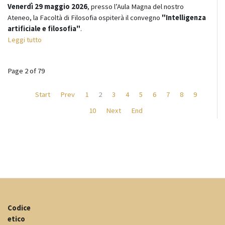
Venerdì 29 maggio 2026
, presso l’Aula Magna del nostro
Ateneo, la Facoltà di Filosofia ospiterà il convegno
"Intelligenza
artificiale e filosofia"
.
Leggi tutto
Page 2 of 79
Start
Prev
1
2
3
4
5
6
7
8
9
10
Next
End
Codice
etico