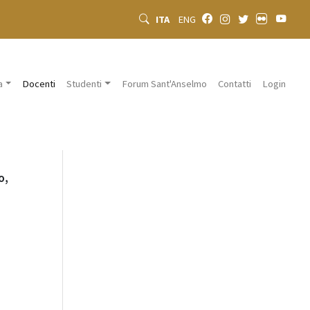
ITA
ENG
a
Docenti
Studenti
Forum Sant'Anselmo
Contatti
Login
o,