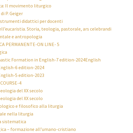
ca: Il movimento liturgico
di P. Geiger
strumenti didattici per docenti
ll’eucaristia. Storia, teologia, pastorale, ars celebrandi
entale e antropologia
CA PERMANENTE-ON LINE- 5
gica
stic Formation in English-7 edition-2024English
English-6 edition-2024
English-5 edition-2023
 COURSE-4
teologia del XX secolo
teologia del XX secolo
ogico e filosofico alla liturgia
le nella liturgia
ia sistematica
gica – formazione all’umano-cristiano