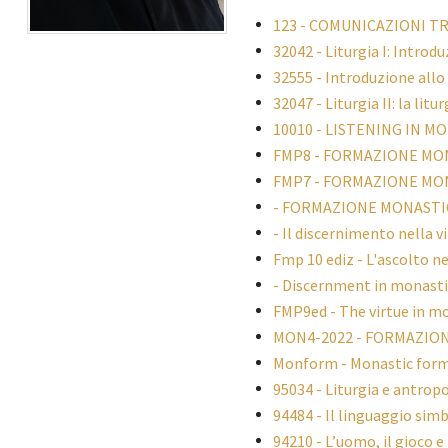
123 - COMUNICAZIONI T
32042 - Liturgia I: Introdu
32555 - Introduzione allo
32047 - Liturgia II: la litu
10010 - LISTENING IN M
FMP8 - FORMAZIONE MO
FMP7 - FORMAZIONE MON
- FORMAZIONE MONASTIC
- Il discernimento nella 
Fmp 10 ediz - L'ascolto n
- Discernment in monastic
FMP9ed - The virtue in mo
MON4-2022 - FORMAZIO
Monform - Monastic forma
95034 - Liturgia e antrop
94484 - Il linguaggio simb
94210 - L’uomo, il gioco e 