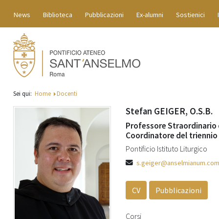
News
Biblioteca
Pubblicazioni
Ex-alumni
Sostienici
Sei qui:
Home
Docenti
Stefan GEIGER, O.S.B.
Professore Straordinario d
Coordinatore del triennio
Pontificio Istituto Liturgico
s.geiger@anselmianum.co
CV
Pubblicazioni
Corsi