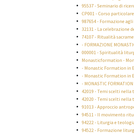
95537 - Seminario di ricer
CP001 - Corso particolare 
987654 - Formazione agli 
32131 - La celebrazione de
74107 - Ritualità sacram
- FORMAZIONE MONASTI
000001 - Spiritualità litur
Monasticformation - Mona
- Monastic Formation in 
- Monastic Formation in 
- MONASTIC FORMATION
42019 - Temi scelti nella 
42020 - Temi scelti nella 
91013 - Approccio antropol
94511 - Il movimento ritua
94222 - Liturgia e teolog
94522 - Formazione litur