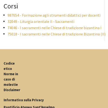
Corsi
987654 - Formazione agli strumenti didattici per docenti
32049 - Liturgia orientale II - Sacramenti
74046 - I sacramenti nelle Chiese di tradizione bizantina I
75018 - I sacramenti nelle Chiese di tradizione Bizantina (II)
Codice
etico
Norme in
caso di
molestie
Disclaimer
Informativa sulla Privacy
Pontificio Ateneo Sant'Anselmo