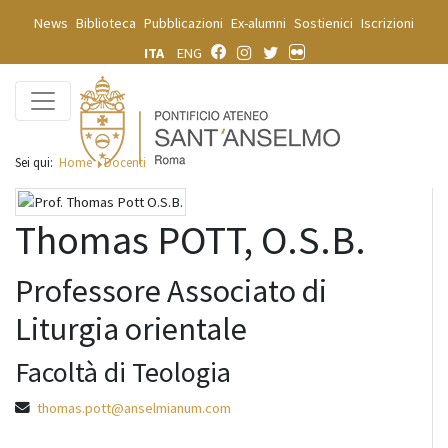
News
Biblioteca
Pubblicazioni
Ex-alumni
Sostienici
Iscrizioni
ITA
ENG
Sei qui:
Home
Docenti
Thomas POTT, O.S.B.
Professore Associato di
Liturgia orientale
Facoltà di Teologia
thomas.pott@anselmianum.com