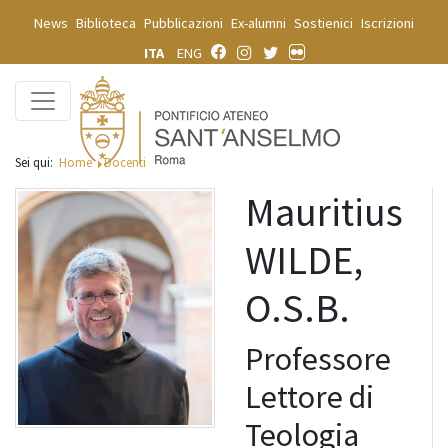
News
Biblioteca
Pubblicazioni
Ex-alumni
Sostienici
Iscrizioni
ITA
ENG
Sei qui:
Home
Docenti
Mauritius
WILDE,
O.S.B.
Professore
Lettore di
Teologia