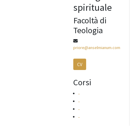
spirituale
Facoltà di
Teologia
priore@anselmianum.com
CV
Corsi
-
-
-
-