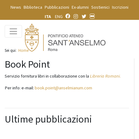
News
Biblioteca
Pubblicazioni
Ex-alumni
Sostienici
Iscrizioni
ITA
ENG
Sei qui:
Home
Book Point
Servizio fornitura libri in collaborazione con la
Libreria Romani
.
Per info: e-mail:
book.point@anselmianum.com
Ultime pubblicazioni