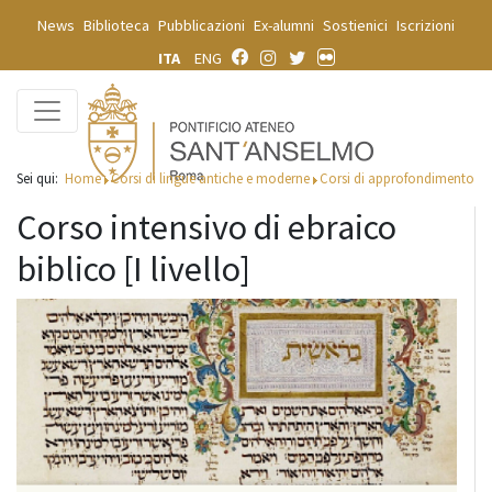
News
Biblioteca
Pubblicazioni
Ex-alumni
Sostienici
Iscrizioni
ITA
ENG
Sei qui:
Home
Corsi di lingue antiche e moderne
Corsi di approfondimento
Corso intensivo di ebraico
biblico [I livello]