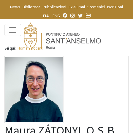
News
Biblioteca
Pubblicazioni
Ex-alumni
Sostienici
Iscrizioni
ITA
ENG
Sei qui:
Home
Docenti
Maura ZÁTONYI, O.S.B.