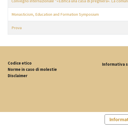
Convegno internazionale "«Edifica una casa di preghiera». La comuni
Monasticism, Education and Formation Symposium
Prova
Codice etico
Informativa s
Norme in caso di molestie
Disclaimer
Informat