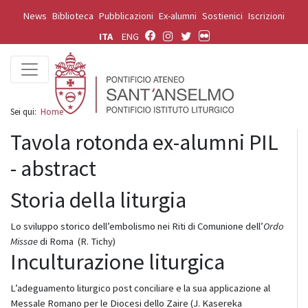
News
Biblioteca
Pubblicazioni
Ex-alumni
Sostienici
Iscrizioni
ITA
ENG
Sei qui:
Home
Tavola rotonda ex-alumni PIL
- abstract
Storia della liturgia
Lo sviluppo storico dell’embolismo nei Riti di Comunione dell’
Ordo
Missae
di Roma (R. Tichy)
Inculturazione liturgica
L’adeguamento liturgico post conciliare e la sua applicazione al
Messale Romano per le Diocesi dello Zaire (J. Kasereka