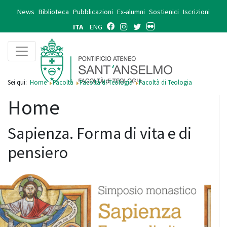
News
Biblioteca
Pubblicazioni
Ex-alumni
Sostienici
Iscrizioni
ITA
ENG
Sei qui:
Home
Facoltà
Facoltà di Teologia
Facoltà di Teologia
Home
Sapienza. Forma di vita e di
pensiero