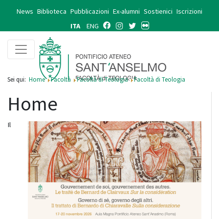
News
Biblioteca
Pubblicazioni
Ex-alumni
Sostienici
Iscrizioni
ITA
ENG
Sei qui:
Home
Facoltà
Facoltà di Teologia
Facoltà di Teologia
Home
Il