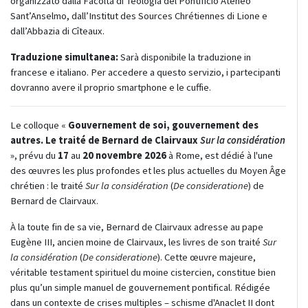
organizzato dalla Facoltà di Teologia del Pontificio Ateneo
Sant’Anselmo, dall’Institut des Sources Chrétiennes di Lione e
dall’Abbazia di Cîteaux.
Traduzione simultanea:
Sarà disponibile la traduzione in
francese e italiano. Per accedere a questo servizio, i partecipanti
dovranno avere il proprio smartphone e le cuffie.
Le colloque «
Gouvernement de soi, gouvernement des
autres. Le traité de Bernard de Clairvaux
Sur
la considération
», prévu du
17
au
20 novembre 2026
à Rome, est dédié à l'une
des œuvres les plus profondes et les plus actuelles du Moyen Âge
chrétien : le traité
Sur
la considération
(
De consideratione
) de
Bernard de Clairvaux.
À la toute fin de sa vie, Bernard de Clairvaux adresse au pape
Eugène III, ancien moine de Clairvaux, les livres de son traité
Sur
la considération
(
De consideratione
). Cette œuvre majeure,
véritable testament spirituel du moine cistercien, constitue bien
plus qu’un simple manuel de gouvernement pontifical. Rédigée
dans un contexte de crises multiples – schisme d'Anaclet II dont