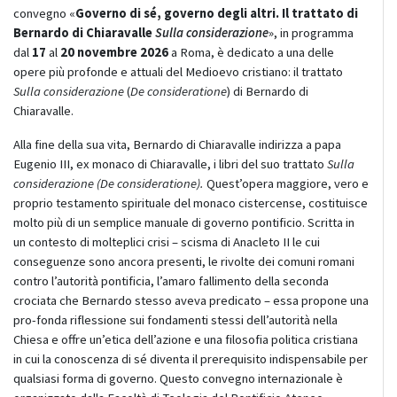
convegno «
Governo di sé, governo degli altri.
Il trattato di
Bernardo di Chiaravalle
Sulla considerazione
», in programma
dal
17
al
20 novembre 2026
a Roma, è dedicato a una delle
opere più profonde e attuali del Medioevo cristiano: il trattato
Sulla considerazione
(
De consideratione
) di Bernardo di
Chiaravalle.
Alla fine della sua vita, Bernardo di Chiaravalle indirizza a papa
Eugenio III, ex monaco di Chiaravalle, i libri del suo trattato
Sulla
considerazione (De consideratione).
Quest’opera maggiore, vero e
proprio testamento spirituale del monaco cistercense, costituisce
molto più di un semplice manuale di governo pontificio. Scritta in
un contesto di molteplici crisi – scisma di Anacleto II le cui
conseguenze sono ancora presenti, le rivolte dei comuni romani
contro l’autorità pontificia, l’amaro fallimento della seconda
crociata che Bernardo stesso aveva predicato – essa propone una
pro-fonda riflessione sui fondamenti stessi dell’autorità nella
Chiesa e offre un’etica dell’azione e una filosofia politica cristiana
in cui la conoscenza di sé diventa il prerequisito indispensabile per
qualsiasi forma di governo. Questo convegno internazionale è