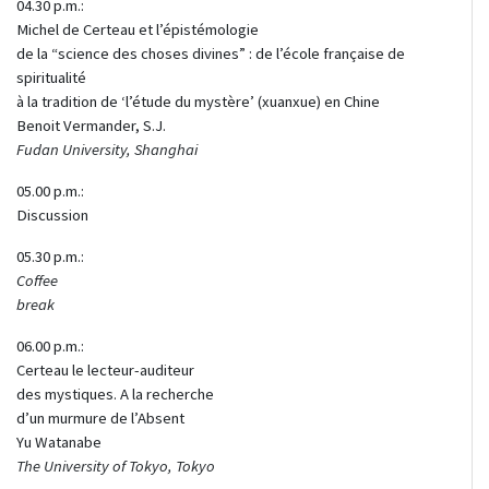
04.30 p.m.:
Michel de Certeau et l’épistémologie
de la “science des choses divines” : de l’école française de
spiritualité
à la tradition de ‘l’étude du mystère’ (xuanxue) en Chine
Benoit Vermander, S.J.
Fudan University, Shanghai
05.00 p.m.:
Discussion
05.30 p.m.:
Coffee
break
06.00 p.m.:
Certeau le lecteur-auditeur
des mystiques. A la recherche
d’un murmure de l’Absent
Yu Watanabe
The University of Tokyo, Tokyo