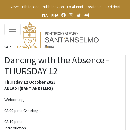
News
Biblioteca
Pubblicazioni
Ex-alumni
Sostienici
Iscrizioni
ITA
ENG
Sei qui:
Home
CONGRESSI
Dancing with the Absence -
THURSDAY 12
Thursday 12 October 2023
AULA XI (SANT’ANSELMO)
Welcoming
03.00 p.m.:
Greetings
03.10 p.m.:
Introduction