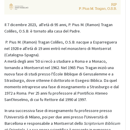
Il 7 dicembre 2023, all'età di 95 anni, P. Pius M. (Ramon) Tragan
Colilles, O.S.B. è tornato alla casa del Padre.
P. Pius M. (Ramon) Tragan Colilles, O.S.B. nacque a Esparreguera
nel 1928 e all'età di 19 anni entrò nel monastero di Montserrat
(Catalogna-Spagna).
A metà degli anni '50 si recò a studiare a Roma e a Monaco,
tornando a Montserrat nel 1962. Nel 1965 Pius Tragan iniziò una
nuova fase di studi presso l'École Biblique di Gerusalemme e a
Strasburgo, dove ottenne il dottorato in Esegesi Biblica. Da quel
momento intraprese una fase di insegnamento a Strasburgo e dal
1972 a Roma. Per 25 anni fu professore al Pontificio Ateneo
Sant'Anselmo, di cui fu Rettore dal 1990 al 1997.
In una successiva fase di insegnamento fu professore presso
l'Università di Milano, poi per due anni presso l'Università di
Barcellona e responsabile a Montserrat dello
Scriptorium Biblicum
et Orientale
. La sua opera scientifica è presente in numerose