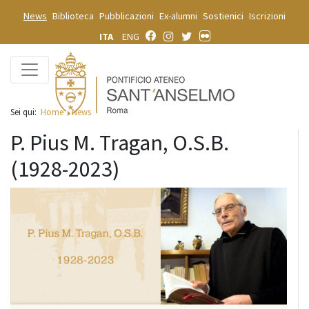
News
Biblioteca
Pubblicazioni
Ex-alumni
Sostienici
Iscrizioni
ITA
ENG
Sei qui:
Home
News
P. Pius M. Tragan, O.S.B.
(1928-2023)