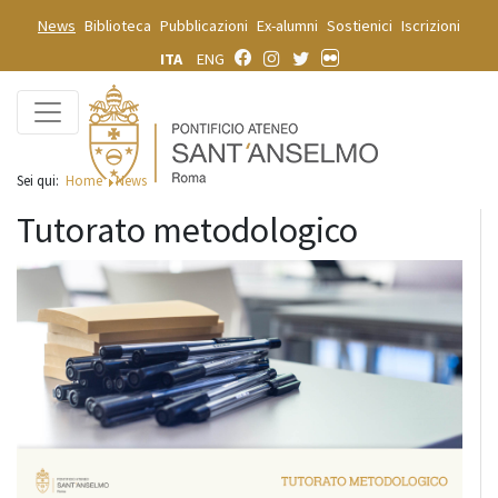
News
Biblioteca
Pubblicazioni
Ex-alumni
Sostienici
Iscrizioni
ITA
ENG
Sei qui:
Home
News
Tutorato metodologico