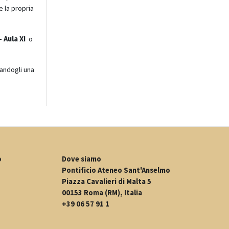
 la propria
- Aula XI
o
candogli una
o
Dove siamo
Pontificio Ateneo Sant'Anselmo
Piazza Cavalieri di Malta 5
00153 Roma (RM), Italia
+39 06 57 91 1