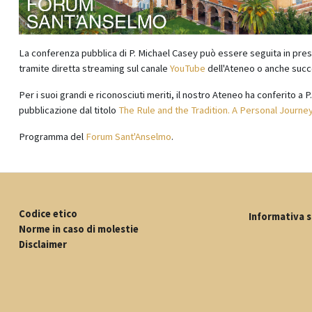
La conferenza pubblica di P. Michael Casey può essere seguita in pr
tramite diretta streaming sul canale
YouTube
dell'Ateneo o anche su
Per i suoi grandi e riconosciuti meriti, il nostro Ateneo ha conferito a P
pubblicazione dal titolo
The Rule and the Tradition. A Personal Journe
Programma del
Forum Sant'Anselmo
.
Codice etico
Informativa s
Norme in caso di molestie
Disclaimer