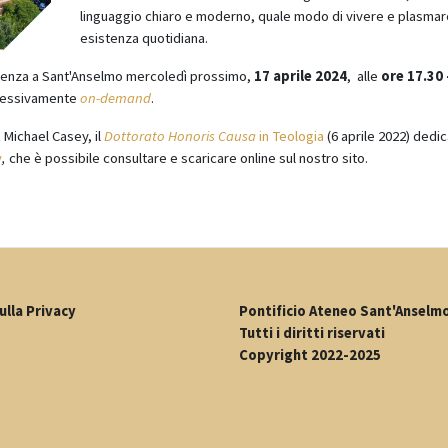
linguaggio chiaro e moderno, quale modo di vivere e plasmare
esistenza quotidiana.
esenza a Sant'Anselmo mercoledì prossimo,
17 aprile 2024
, alle
ore 17.30
ccessivamente
on-demand
.
. Michael Casey, il
Dottorato Honoris Causa
in Teologia
(6 aprile 2022) dedi
y
,
che è possibile consultare e scaricare online sul nostro sito.
ulla Privacy
Pontificio Ateneo Sant'Anselm
Tutti i diritti riservati
Copyright 2022-2025