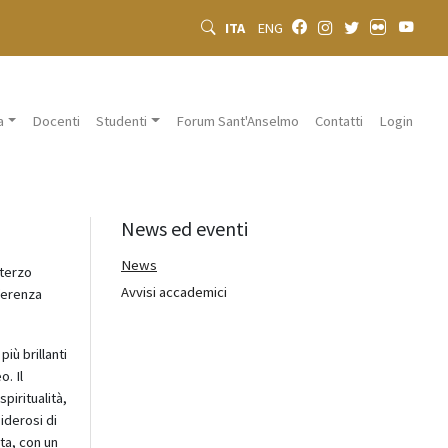
ITA
ENG
a
Docenti
Studenti
Forum Sant'Anselmo
Contatti
Login
News ed eventi
News
 terzo
Avvisi accademici
ferenza
iù brillanti
. Il
piritualità,
iderosi di
ta, con un