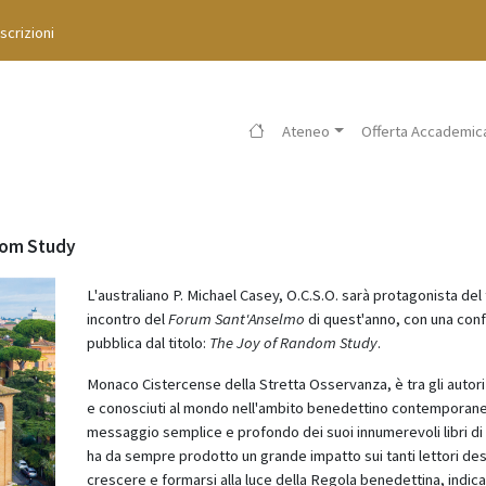
Iscrizioni
Ateneo
Offerta Accademic
ndom Study
L'australiano P. Michael Casey, O.C.S.O. sarà protagonista del
incontro del
Forum Sant'Anselmo
di quest'anno, con una con
pubblica dal titolo:
The Joy of Random Study
.
Monaco Cistercense della Stretta Osservanza, è tra gli autori p
e conosciuti al mondo nell'ambito benedettino contemporaneo
messaggio semplice e profondo dei suoi innumerevoli libri di s
ha da sempre prodotto un grande impatto sui tanti lettori des
crescere e formarsi alla luce della Regola benedettina, indica