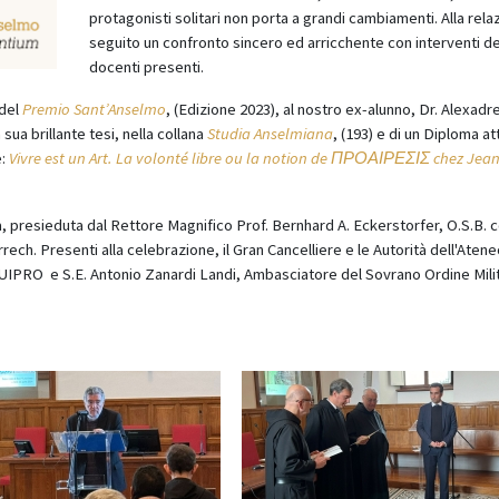
protagonisti solitari non porta a grandi cambiamenti. Alla rela
seguito un confronto sincero ed arricchente con interventi d
docenti presenti.
 del
Premio Sant’Anselmo
, (Edizione 2023), al nostro ex-alunno, Dr. Alexadr
ua brillante tesi, nella collana
Studia Anselmiana
, (193) e di un Diploma a
è:
Vivre est un Art.
La volonté libre ou la notion de
ΠΡΟΑΙΡΕΣΙΣ
chez Jea
ia, presieduta dal Rettore Magnifico Prof. Bernhard A. Eckerstorfer, O.S.B. c
ech. Presenti alla celebrazione, il Gran Cancelliere e le Autorità dell'Atene
 CRUIPRO e S.E. Antonio Zanardi Landi, Ambasciatore del Sovrano Ordine Mili