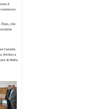
zione è
ei numerosi
e Étaix, che
ttestante
n
on l’omelia
o; Rettori e
tare di Malta