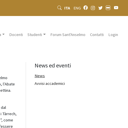
ITA
ENG
a
Docenti
Studenti
Forum Sant'Anselmo
Contatti
Login
News ed eventi
News
selmo
Avvisi accademici
o, l’Abate
ettina.
 dal
i Tàrrech,
à”, come
l’essere