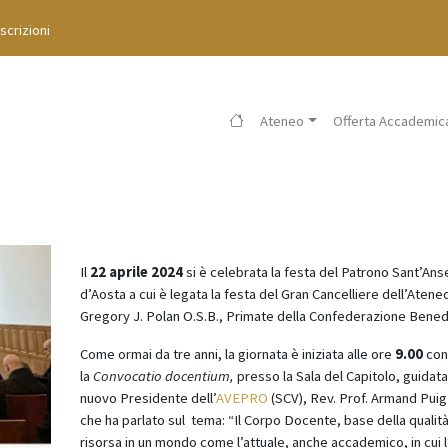
Iscrizioni
Ateneo
Offerta Accademic
Il
22 aprile 2024
si è celebrata la festa del Patrono Sant’An
d’Aosta a cui è legata la festa del Gran Cancelliere dell’Atene
Gregory J. Polan O.S.B., Primate della Confederazione Bened
Come ormai da tre anni, la giornata è iniziata alle ore
9.00
con
la
Convocatio docentium,
presso la Sala del Capitolo, guidata
nuovo Presidente dell’
AVEPRO
(SCV), Rev. Prof. Armand Puig 
che ha parlato sul tema: “Il Corpo Docente, base della qualit
risorsa in un mondo come l’attuale, anche accademico, in cui 