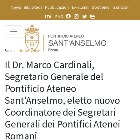
News
Biblioteca
Pubblicazioni
Ex-alumni
Sostienici
Iscrizioni
ITA
ENG
Sei qui:
Home
News
Il Dr. Marco Cardinali,
Segretario Generale del
Pontificio Ateneo
Sant'Anselmo, eletto nuovo
Coordinatore dei Segretari
Generali dei Pontifici Atenei
Romani