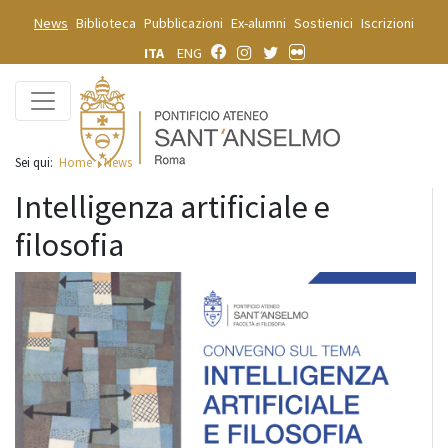
News
Biblioteca
Pubblicazioni
Ex-alumni
Sostienici
Iscrizioni
ITA
ENG
Sei qui:
Home
News
Intelligenza artificiale e
filosofia