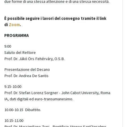
due
​
forme di una stessa attenzione e di una stessa necessità.
È possibile seguire
i
​ lavori del convegno
tramite il link
di
Zoom
​.
PROGRAMMA
9.00
Saluto
del Rettore
Prof. Dr. Jákó Örs Fehérváry, O.S.B.
Presentazione
del Decano
Prof. Dr. Andrea De Santis
9.15-10.00
Prof. Dr. Stefan Lorenz Sorgner - John Cabot University, Roma
IA, dati digitali ed euro-transumanesimo.
10.00-10.15 Dibattito.
10.15-11.00
Prof. Dr. Massimiliano Zupi - Pontificio Ateneo Sant’Anselmo,