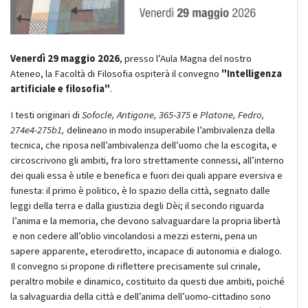
Venerdì 29 maggio 2026
, presso l’Aula Magna del nostro
Ateneo, la Facoltà di Filosofia ospiterà il convegno
"Intelligenza
artificiale e filosofia"
.
I testi originari di
Sofocle, Antigone, 365-375
e
Platone, Fedro,
274e4-275b1,
delineano in modo insuperabile l’ambivalenza della
tecnica, che riposa nell’ambivalenza dell’uomo che la
​
escogita, e
circoscrivono gli ambiti, fra loro strettamente connessi,
​
all’interno
dei quali essa è utile e benefica e fuori dei quali appare
​
eversiva e
funesta: il primo è politico, è lo spazio della città, segnato
​
dalle
leggi della terra e dalla giustizia degli Dèi; il secondo riguarda
l’anima e la memoria, che devono salvaguardare la propria libertà
e non cedere all’oblio vincolandosi a mezzi esterni, pena un
sapere
​
apparente, eterodiretto, incapace di autonomia e dialogo.
Il convegno si propone di riflettere precisamente sul crinale,
peraltro
​
mobile e dinamico, costituito da questi due ambiti, poiché
la
​
salvaguardia della città e dell’anima dell’uomo-cittadino sono