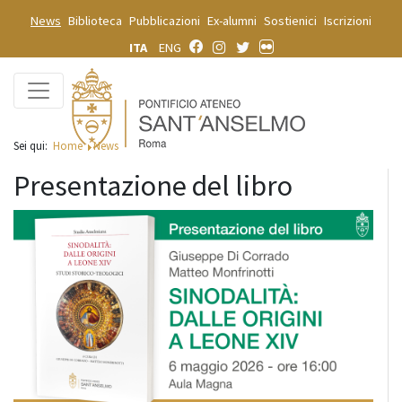
News
Biblioteca
Pubblicazioni
Ex-alumni
Sostienici
Iscrizioni
ITA
ENG
Sei qui:
Home
News
Presentazione del libro