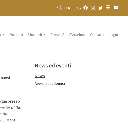
ITA
ENG
a
Docenti
Studenti
Forum Sant'Anselmo
Contatti
Login
News ed eventi
News
 nuovi
Avvisi accademici
i
urgia presso
nister of the
in the
S.E. Mons.