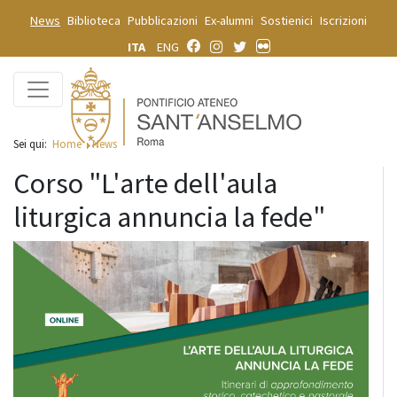
News
Biblioteca
Pubblicazioni
Ex-alumni
Sostienici
Iscrizioni
ITA
ENG
Sei qui:
Home
News
Corso "L'arte dell'aula
liturgica annuncia la fede"