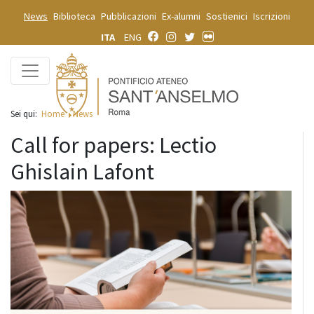
News
Biblioteca
Pubblicazioni
Ex-alumni
Sostienici
Iscrizioni
ITA
ENG
Sei qui:
Home
News
Call for papers: Lectio
Ghislain Lafont