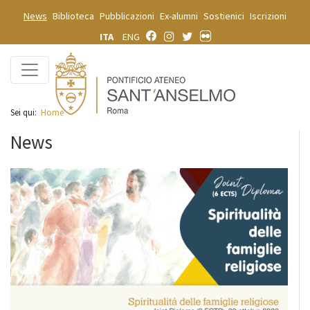
News
Biblioteca
Pubblicazioni
Ex-alumni
Sostienici
Iscrizioni
ITA
ENG
Sei qui:
Home
News