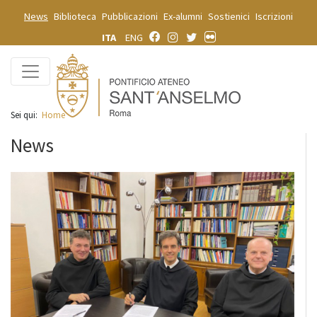
News
Biblioteca
Pubblicazioni
Ex-alumni
Sostienici
Iscrizioni
ITA
ENG
Sei qui:
Home
News