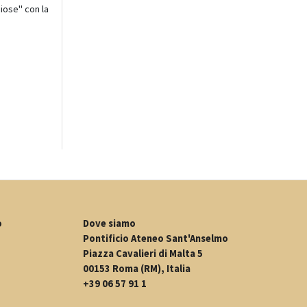
giose" con la
o
Dove siamo
Pontificio Ateneo Sant'Anselmo
Piazza Cavalieri di Malta 5
00153 Roma (RM), Italia
+39 06 57 91 1