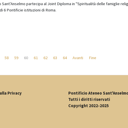
 Sant’Anselmo partecipa al Joint Diploma in "Spiritualità delle famiglie reli
i 6 Pontificie istituzioni di Roma.
58
59
60
61
62
63
64
Avanti
Fine
ulla Privacy
Pontificio Ateneo Sant'Anselm
Tutti i diritti riservati
Copyright 2022-2025