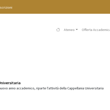
Iscrizioni
Ateneo
Offerta Accademic
niversitaria
 nuovo anno accademico, riparte l'attività della Cappellania Universitaria