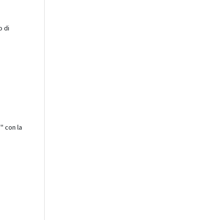
o di
" con la