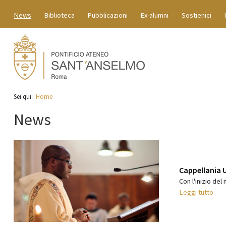
News
Biblioteca
Pubblicazioni
Ex-alumni
Sostienici
Sei qui:
Home
News
Cappellania U
Con l'inizio del
Leggi tutto