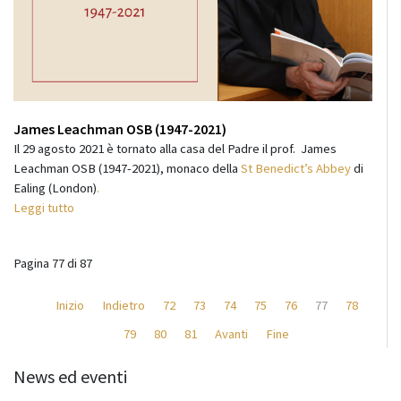
James Leachman OSB (1947-2021)
Il 29 agosto 2021 è tornato alla casa del Padre il prof. James
Leachman OSB (1947-2021), monaco della
St Benedict’s Abbey
di
Ealing (London)
.
Leggi tutto
Pagina 77 di 87
Inizio
Indietro
72
73
74
75
76
77
78
79
80
81
Avanti
Fine
News ed eventi