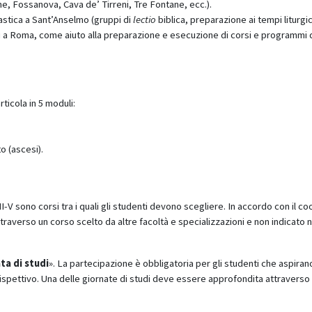
e, Fossanova, Cava de’ Tirreni, Tre Fontane, ecc.).
onastica a Sant’Anselmo (gruppi di
lectio
biblica, preparazione ai tempi liturgici
udi a Roma, come aiuto alla preparazione e esecuzione di corsi e programmi d
rticola in 5 moduli:
o (ascesi).
II-V sono corsi tra i quali gli studenti devono scegliere. In accordo con il co
raverso un corso scelto da altre facoltà e specializzazioni e non indicato n
ta di studi
». La partecipazione è obbligatoria per gli studenti che aspirano
 rispettivo. Una delle giornate di studi deve essere approfondita attraverso