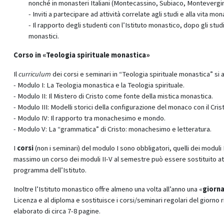
nonché in monasteri Italiani (Montecassino, Subiaco, Montevergin
- Inviti a partecipare ad attività correlate agli studi e alla vita m
- Il rapporto degli studenti con l’Istituto monastico, dopo gli st
monastici.
Corso in «Teologia spirituale monastica»
Il
curriculum
dei corsi e seminari in “Teologia spirituale monastica” si a
- Modulo I: La Teologia monastica e la Teologia spirituale.
- Modulo II: Il Mistero di Cristo come fonte della mistica monastica.
- Modulo III: Modelli storici della configurazione del monaco con il Crist
- Modulo IV: Il rapporto tra monachesimo e mondo.
- Modulo V: La “grammatica” di Cristo: monachesimo e letteratura.
I
corsi
(non i seminari) del modulo I sono obbligatori, quelli dei moduli 
massimo un corso dei moduli II-V al semestre può essere sostituito att
programma dell’Istituto.
Inoltre l’Istituto monastico offre almeno una volta all’anno una «
giorna
Licenza e al diploma e sostituisce i corsi/seminari regolari del giorno
elaborato di circa 7-8 pagine.