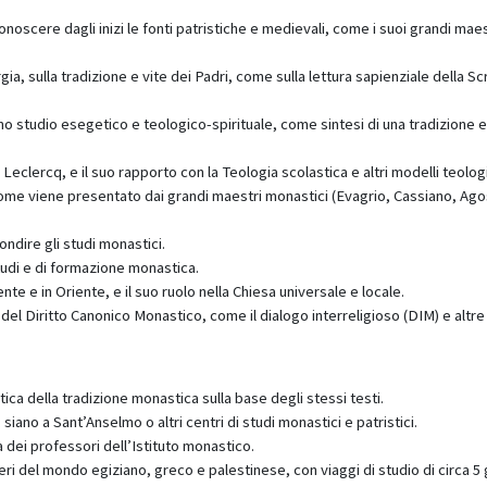
onoscere dagli inizi le fonti patristiche e medievali, come i suoi grandi maes
ia, sulla tradizione e vite dei Padri, come sulla lettura sapienziale della Scr
no studio esegetico e teologico-spirituale, come sintesi di una tradizione e
eclercq, e il suo rapporto con la Teologia scolastica e altri modelli teologi
 come viene presentato dai grandi maestri monastici (Evagrio, Cassiano, Ago
ndire gli studi monastici.
tudi e di formazione monastica.
te e in Oriente, e il suo ruolo nella Chiesa universale e locale.
 del Diritto Canonico Monastico, come il dialogo interreligioso (DIM) e altre 
tica della tradizione monastica sulla base degli stessi testi.
iano a Sant’Anselmo o altri centri di studi monastici e patristici.
 dei professori dell’Istituto monastico.
ri del mondo egiziano, greco e palestinese, con viaggi di studio di circa 5 g