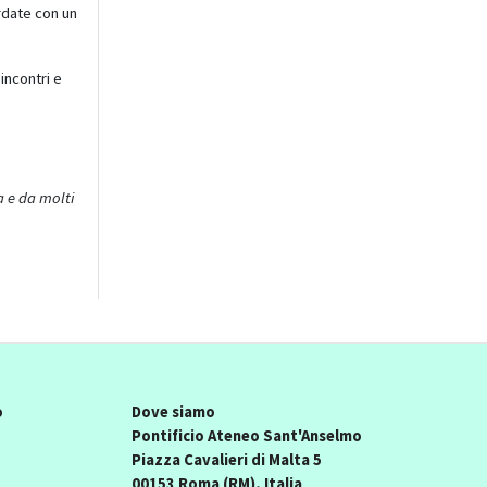
rdate con un
incontri e
a e da molti
o
Dove siamo
Pontificio Ateneo Sant'Anselmo
Piazza Cavalieri di Malta 5
00153 Roma (RM), Italia