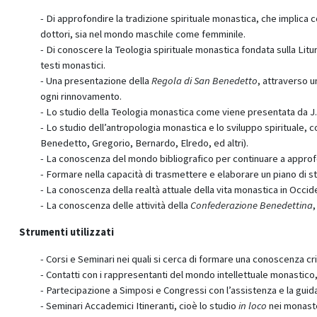
- Di approfondire la tradizione spirituale monastica, che implica c
dottori, sia nel mondo maschile come femminile.
- Di conoscere la Teologia spirituale monastica fondata sulla Liturg
testi monastici.
- Una presentazione della
Regola di San Benedetto
, attraverso u
ogni rinnovamento.
- Lo studio della Teologia monastica come viene presentata da J. L
- Lo studio dell’antropologia monastica e lo sviluppo spirituale,
Benedetto, Gregorio, Bernardo, Elredo, ed altri).
- La conoscenza del mondo bibliografico per continuare a approfo
- Formare nella capacità di trasmettere e elaborare un piano di s
- La conoscenza della realtà attuale della vita monastica in Occiden
- La conoscenza delle attività della
Confederazione Benedettina
,
Strumenti utilizzati
- Corsi e Seminari nei quali si cerca di formare una conoscenza cri
- Contatti con i rappresentanti del mondo intellettuale monastico, s
- Partecipazione a Simposi e Congressi con l’assistenza e la guida
- Seminari Accademici Itineranti, cioè lo studio
in loco
nei monaste