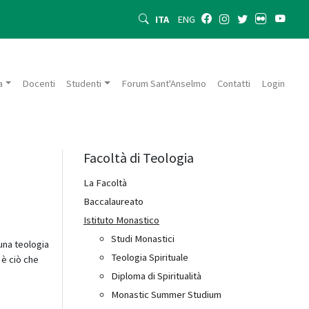
ITA
ENG
a
Docenti
Studenti
Forum Sant'Anselmo
Contatti
Login
Facoltà di Teologia
La Facoltà
Baccalaureato
Istituto Monastico
Studi Monastici
 una teologia
Teologia Spirituale
 è ciò che
Diploma di Spiritualità
Monastic Summer Studium