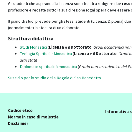
Gli studenti che aspirano alla Licenza sono tenuti a redigere due
rece
professore e redatte sotto la sua direzione (ogni opera deve essere di 
Il piano di studi prevede per gli stessi studenti (Licenza/Diploma) due
(normalmente) la stesura di un elaborato.
Struttura didattica
Studi Monastici
(
Licenza
e il
Dottorato
.
Gradi accademici non-
Teologia Spirituale Monastica
(
Licenza
e il
Dottorato
.
Gradi a
altri stati
)
Diploma in spiritualità monastica
(
Grado non-accademico del Pon
Sussidio per lo studio della Regola di San Benedetto
Codice etico
Informativa s
Norme in caso di molestie
Disclaimer