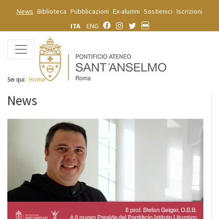
News
Biblioteca
Pubblicazioni
Ex-alumni
Sostienici
Iscrizioni
ITA
ENG
Sei qui:
Home
News