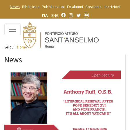
News
Biblioteca
Pubblicazioni
Ex-alumni
Sostienici
Iscrizioni
ITA
ENG
Sei qui:
Home
News