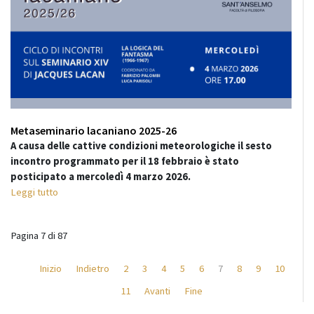
Metaseminario lacaniano 2025-26
A causa delle cattive condizioni meteorologiche il sesto
incontro programmato per il 18 febbraio è stato
posticipato a
mercoledì 4 marzo 2026.
Leggi tutto
Pagina 7 di 87
Inizio
Indietro
2
3
4
5
6
7
8
9
10
11
Avanti
Fine