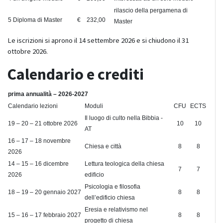
rilascio della pergamena di
5
Diploma di Master
€ 232,00
Master
Le iscrizioni si aprono il 14 settembre 2026 e si chiudono il 31
ottobre 2026.
Calendario e crediti
prima annualità – 2026-2027
Calendario lezioni
Moduli
CFU
ECTS
Il luogo di culto nella Bibbia -
19 – 20 – 21 ottobre 2026
10
10
AT
16 – 17 – 18 novembre
Chiesa e città
8
8
2026
14 – 15 – 16 dicembre
Lettura teologica della chiesa
7
7
2026
edificio
Psicologia e filosofia
18 – 19 – 20 gennaio 2027
8
8
dell’edificio chiesa
Eresia e relativismo nel
15 – 16 – 17 febbraio 2027
8
8
progetto di chiesa