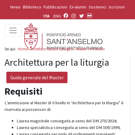
News
Biblioteca
Pubblicazioni
Ex-alumni
Sostienici
Iscrizioni
ITA
ENG
Sei qui:
Home
Pontificio Istituto Liturgico
Master I e II livello
Architettura per la liturgia
Guida generale del Master
Requisiti
L’ammissione al Master di II livello in “Architettura per la liturgia” è
riservata ai possessori di:
Laurea magistrale conseguita ai sensi del DM 270/2024;
Laurea specialistica conseguita ai sensi del DM 509/1999;
Laurea conseguita secondo gli ordinamenti previgenti;