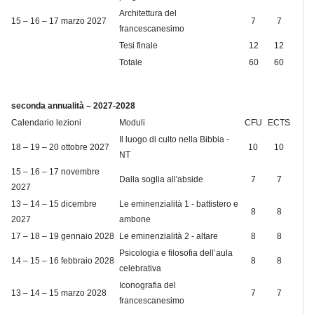
Architettura del
15 – 16 – 17 marzo 2027
7
7
francescanesimo
Tesi finale
12
12
Totale
60
60
seconda annualità – 2027-2028
Calendario lezioni
Moduli
CFU
ECTS
Il luogo di culto nella Bibbia -
18 – 19 – 20 ottobre 2027
10
10
NT
15 – 16 – 17 novembre
Dalla soglia all'abside
7
7
2027
13 – 14 – 15 dicembre
Le eminenzialità 1 - battistero e
8
8
2027
ambone
17 – 18 – 19 gennaio 2028
Le eminenzialità 2 - altare
8
8
Psicologia e filosofia dell’aula
14 – 15 – 16 febbraio 2028
8
8
celebrativa
Iconografia del
13 – 14 – 15 marzo 2028
7
7
francescanesimo