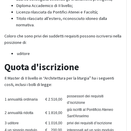
Diploma Accademico di II livello;
Licenza rilasciata da Pontifici Atenei e Facoltà;
Titolo rilasciato all’estero, riconosciuto idoneo dalla
normativa.
Coloro che sono privi dei suddetti requisiti possono iscriversi nella
posizione di:
uditore
Quota d'iscrizione
Il Master di II livello in “Architettura per la liturgia” ha i seguenti
costi, inclusi i bolli di legge:
possessori dei requisiti
1
annualità ordinaria
€ 2.516,00
d’iscrizione
già iscritti al Pontificio Ateneo
2
annualità ridotta
€ 1.816,00
Sant'Anselmo
3
uditore
€ 1.016,00
privi dei requisiti d’iscrizione
4
un singolo modulo
€ 200,00
interessati ad un solo modulo