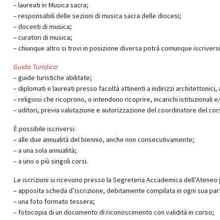
– laureati in Musica sacra;
– responsabili delle sezioni di musica sacra delle diocesi;
– docenti di musica;
– curatori di musica;
– chiunque altro si trovi in posizione diversa potrà comunque iscriversi 
Guida Turistica
:
– guide turistiche abilitate;
– diplomati e laureati presso facoltà attinenti a indirizzi architettonici
– religiosi che ricoprono, o intendono ricoprire, incarichi istituzionali
– uditori, previa valutazione e autorizzazione del coordinatore del cor
È possibile iscriversi:
– alle due annualità del biennio, anche non consecutivamente;
– a una sola annualità;
– a uno o più singoli corsi.
Le iscrizioni si ricevono presso la Segreteria Accademica dell’Aten
– apposita scheda d’iscrizione, debitamente compilata in ogni sua part
– una foto formato tessera;
– fotocopia di un documento di riconoscimento con validità in corso;