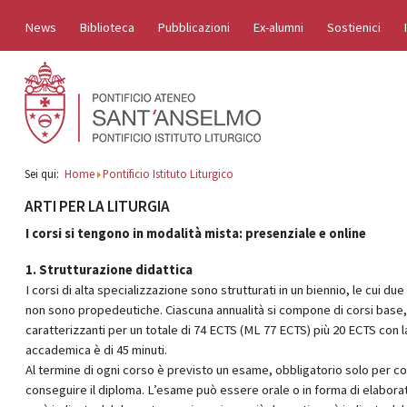
News
Biblioteca
Pubblicazioni
Ex-alumni
Sostienici
Sei qui:
Home
Pontificio Istituto Liturgico
ARTI PER LA LITURGIA
I corsi si tengono in modalità mista: p
resenziale e online
1. Strutturazione didattica
I corsi di alta specializzazione sono strutturati in un biennio, le cui due
non sono propedeutiche. Ciascuna annualità si compone di corsi base,
caratterizzanti per un totale di 74 ECTS (ML 77 ECTS) più 20 ECTS con l
accademica è di 45 minuti.
Al termine di ogni corso è previsto un esame, obbligatorio solo per c
conseguire il diploma. L’esame può essere orale o in forma di elaborat