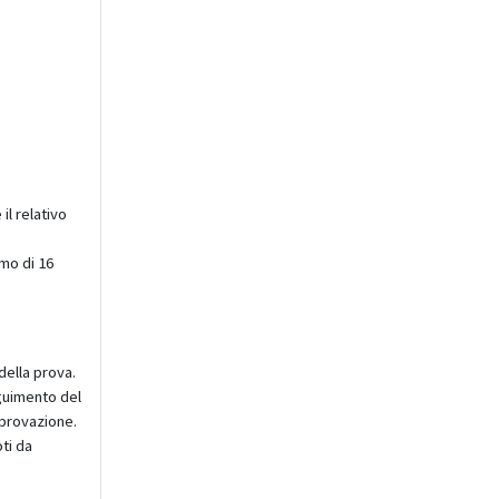
il relativo
imo di 16
della prova.
eguimento del
pprovazione.
oti da