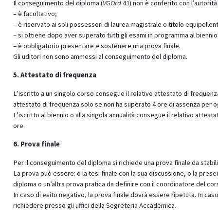
Il conseguimento del diploma (
VGOrd
41) non è conferito con l’autorità
– è facoltativo;
– è riservato ai soli possessori di laurea magistrale o titolo equipollen
– si ottiene dopo aver superato tutti gli esami in programma al biennio
– è obbligatorio presentare e sostenere una prova finale.
Gli uditori non sono ammessi al conseguimento del diploma.
5. Attestato di frequenza
L’iscritto a un singolo corso consegue il relativo attestato di frequenza
attestato di frequenza solo se non ha superato 4 ore di assenza per o
L’iscritto al biennio o alla singola annualità consegue il relativo atte
ore.
6. Prova finale
Per il conseguimento del diploma si richiede una prova finale da stabili
La prova può essere: o la tesi finale con la sua discussione, o la pre
diploma o un’altra prova pratica da definire con il coordinatore del co
In caso di esito negativo, la prova finale dovrà essere ripetuta. In caso 
richiedere presso gli uffici della Segreteria Accademica.