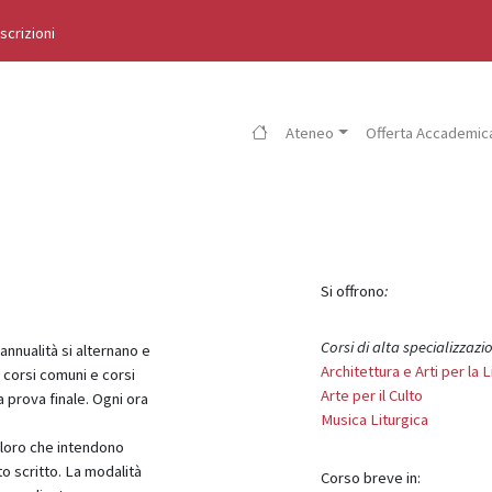
Iscrizioni
Ateneo
Offerta Accademic
Si offrono
:
Corsi di alta specializzazi
 annualità si alternano e
Architettura e Arti per la L
 corsi comuni e corsi
Arte per il Culto
a prova finale. Ogni ora
Musica Liturgica
oloro che intendono
o scritto. La modalità
Corso breve in: