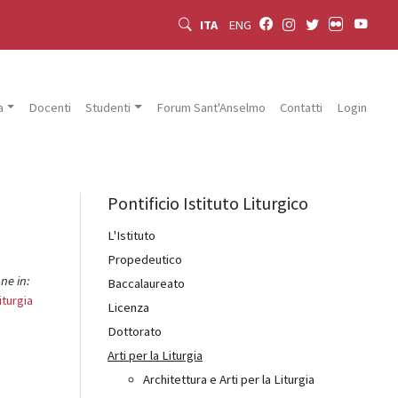
ITA
ENG
a
Docenti
Studenti
Forum Sant'Anselmo
Contatti
Login
Pontificio Istituto Liturgico
L'Istituto
Propedeutico
one in:
Baccalaureato
iturgia
Licenza
Dottorato
Arti per la Liturgia
Architettura e Arti per la Liturgia