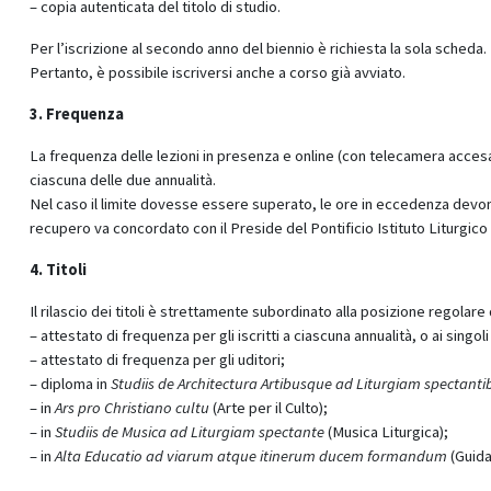
– copia autenticata del titolo di studio.
Per l’iscrizione al secondo anno del biennio è richiesta la sola scheda.
Pertanto, è possibile iscriversi anche a corso già avviato.
3. Frequenza
La frequenza delle lezioni in presenza e online (con telecamera acc
ciascuna delle due annualità.
Nel caso il limite dovesse essere superato, le ore in eccedenza devo
recupero va concordato con il Preside del Pontificio Istituto Liturgic
4. Titoli
Il rilascio dei titoli è strettamente subordinato alla posizione regolare del
– attestato di frequenza per gli iscritti a ciascuna annualità, o ai singoli
– attestato di frequenza per gli uditori;
– diploma in
Studiis de Architectura Artibusque ad Liturgiam spectant
– in
Ars pro Christiano cultu
(Arte per il Culto);
– in
Studiis de Musica ad Liturgiam spectante
(Musica Liturgica);
– in
Alta Educatio ad viarum atque itinerum ducem formandum
(Guida