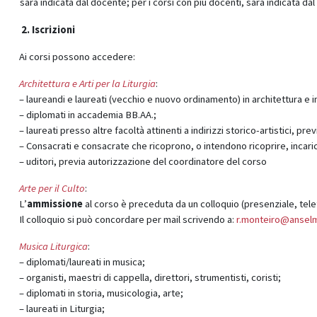
sarà indicata dal docente; per i corsi con più docenti, sarà indicata da
2. Iscrizioni
Ai corsi possono accedere:
Architettura e Arti per la Liturgia
:
– laureandi e laureati (vecchio e nuovo ordinamento) in architettura e i
– diplomati in accademia BB.AA.;
– laureati presso altre facoltà attinenti a indirizzi storico-artistici, p
– Consacrati e consacrate che ricoprono, o intendono ricoprire, incarich
– uditori, previa autorizzazione del coordinatore del corso
Arte per il Culto
:
L’
ammissione
al corso è preceduta da un colloquio (presenziale, tele
Il colloquio si può concordare per mail scrivendo a:
r.monteiro@ansel
Musica Liturgica
:
– diplomati/laureati in musica;
– organisti, maestri di cappella, direttori, strumentisti, coristi;
– diplomati in storia, musicologia, arte;
– laureati in Liturgia;