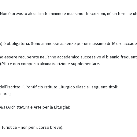
 Non è previsto alcun limite minimo e massimo di iscrizioni, né un termine ul
esa) è obbligatoria. Sono ammesse assenze per un massimo di 16 ore accade
no essere recuperate nell’anno accademico successivo al biennio frequent
o (PIL) e non comporta alcuna iscrizione supplementare.
l’iscritto. Il Pontificio Istituto Liturgico rilascia i seguenti titoli:
 corsi;
ibus
(Archittetura e Arte per la Liturgia);
 Turistica – non per il corso breve).