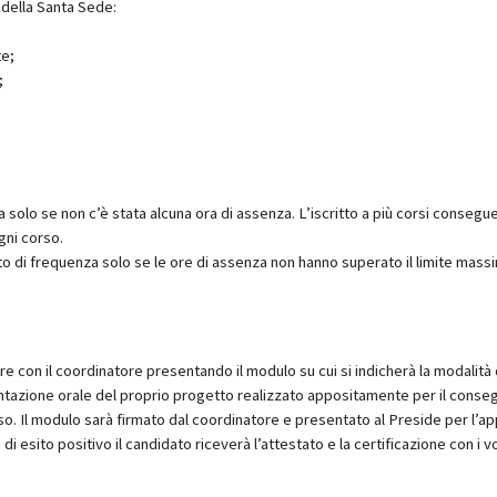
 della Santa Sede:
te;
;
 solo se non c’è stata alcuna ora di assenza. L’iscritto a più corsi consegue 
gni corso.
stato di frequenza solo se le ore di assenza non hanno superato il limite mass
re con il coordinatore presentando il modulo su cui si indicherà la modalità 
sentazione orale del proprio progetto realizzato appositamente per il cons
rso. Il modulo sarà firmato dal coordinatore e presentato al Preside per l’a
di esito positivo il candidato riceverà l’attestato e la certificazione con i v