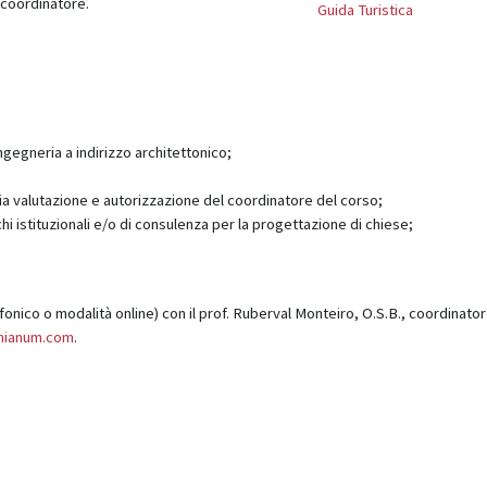
l coordinatore.
Guida Turistica
ngegneria a indirizzo architettonico;
revia valutazione e autorizzazione del coordinatore del corso;
i istituzionali e/o di consulenza per la progettazione di chiese;
fonico o modalità online) con il prof. Ruberval Monteiro, O.S.B., coordinator
mianum.com
.