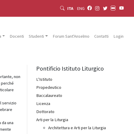
ITA
ENG
a
Docenti
Studenti
Forum Sant'Anselmo
Contatti
Login
Pontificio Istituto Liturgico
ortante, non
L'Istituto
a perché
Propedeutico
ticolare
Baccalaureato
l servizio
Licenza
elebrare
Dottorato
Arti per la Liturgia
a da una
Architettura e Arti per la Liturgia
amente