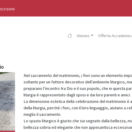
Iscrizioni
Ateneo
Offerta Accademic
io
Nel sacramento del matrimonio, i fiori sono un elemento imp
soltanto per un fattore decorativo dell’ambiente liturgico, m
preparano l’incontro tra Dio e il suo popolo, che in questa par
liturgia è rappresentato dagli sposi e dai loro parenti e amici.
La dimensione estetica della celebrazione del matrimonio è a
della liturgia, perché i fiori, con il loro linguaggio, aiutano a c
meglio il sacramento.
Lo spazio liturgico è giusto che sia segnato dalla bellezza, m
bellezza sobria ed elegante che non appesantisca eccessiv